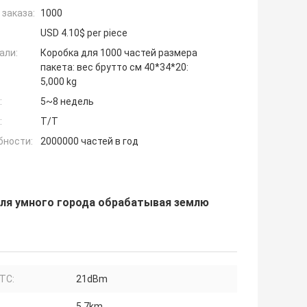
заказа:
1000
USD 4.10$ per piece
али:
Коробка для 1000 частей размера
пакета: вес брутто см 40*34*20:
5,000 kg
:
5~8 недель
:
T/T
бности:
2000000 частей в год
для умного города обрабатывая землю
ТС:
21dBm
5.7km