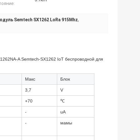
тояние:
одуль Semtech SX1262 LoRa 915Mhz
,
1262NA-A Semtech-SX1262 IoT беспроводной для
Макс
Блок
3,7
V
+70
℃
-
uA
-
мамы