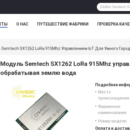
КТЫ
О НАС
ПУТЕШЕСТВИЕ ФАБРИКИ
ПРОВЕРКА КАЧ
 Semtech SX1262 LoRa 915Mhz Управлением IoT Для Умного Горо
Модуль Semtech SX1262 LoRa 915Mhz управ
обрабатывая землю вода
Подробная инфор
Место
происхождения:
Фирменное
наименование:
Номер модели:
Оплата и достав