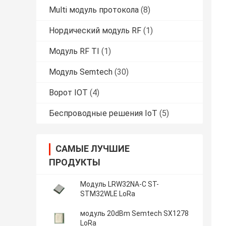
Multi модуль протокола
(8)
Нордический модуль RF
(1)
Модуль RF TI
(1)
Модуль Semtech
(30)
Ворот IOT
(4)
Беспроводные решения IoT
(5)
САМЫЕ ЛУЧШИЕ
ПРОДУКТЫ
Модуль LRW32NA-C ST-
STM32WLE LoRa
модуль 20dBm Semtech SX1278
LoRa