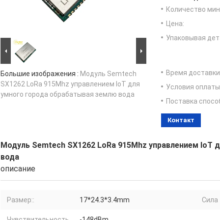
Количество мин 
Цена:
Упаковывая дет
Время доставки
Большие изображения :
Модуль Semtech
SX1262 LoRa 915Mhz управлением IoT для
Условия оплаты
умного города обрабатывая землю вода
Поставка спосо
Контакт
Модуль Semtech SX1262 LoRa 915Mhz управлением IoT 
вода
описание
Размер::
17*24.3*3.4mm
Сила 
Чувствительность
-148dBm