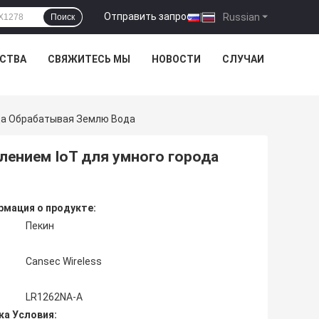
Отправить запрос
|
Russian
Поиск
ЕСТВА
СВЯЖИТЕСЬ МЫ
НОВОСТИ
СЛУЧАИ
да Обрабатывая Землю Вода
лением IoT для умного города
мация о продукте:
Пекин
Cansec Wireless
LR1262NA-A
ка Условия: