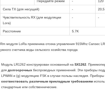
Передайте режим
-
120
Сила TX (для несущей)
-
20,5
Чувствительность RX (для модуляции
-
-
Lora)
Расстояние
5.7K
Rm модуля LoRa приемника отсека управления 915Mhz Cansec LR
умного счетчика воды сельского хозяйства города
Модуль LR1262 конструирован основанный на 
SX1262
. Приемопе
для 
долгосрочных
 беспроводных применений. Эти приборы под
LPWAN и (g) модуляцию FSK в случаи пользы наследия. Приборы 
соотвествовать различным прикладным требованиям
 испол
стандартные или собственнические.