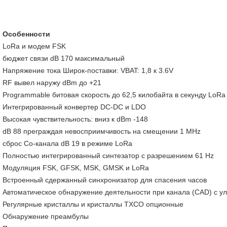
Особенности
LoRa и модем FSK
бюджет связи dB 170 максимальный
Напряжение тока Широк-поставки: VBAT: 1,8 к 3.6V
RF вывел наружу dBm до +21
Programmable битовая скорость до 62,5 килобайта в секунду LoRa
Интегрированный конвертер DC-DC и LDO
Высокая чувствительность: вниз к dBm -148
dB 88 преграждая невосприимчивость на смещении 1 MHz
сброс Со-канала dB 19 в режиме LoRa
Полностью интегрированный синтезатор с разрешением 61 Hz
Модуляция FSK, GFSK, MSK, GMSK и LoRa
Встроенный сдержанный синхронизатор для спасения часов
Автоматическое обнаружение деятельности при канала (CAD) с у
Регулярные кристаллы и кристаллы TXCO опционные
Обнаружение преамбулы