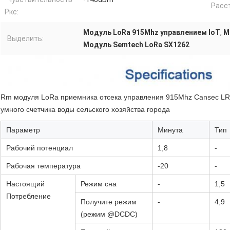
Расс
Ркс:
Модуль LoRa 915Mhz управлением IoT
,
М
Выделить:
Модуль Semtech LoRa SX1262
Rm модуля LoRa приемника отсека управления 915Mhz Cansec LR
умного счетчика воды сельского хозяйства города
Параметр
Минута
Тип
Рабочий потенциал
1,8
-
Рабочая температура
-20
-
Настоящий
Режим сна
-
1,5
Потребление
Получите режим
-
4,9
(режим @DCDC)