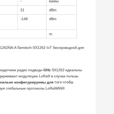
-
мамы
21
dBm
-148
dBm
m
1262NA-A Semtech-SX1262 IoT беспроводной для
редатчики радио подводн-
GHz
 SX1262 идеальны 
держивают модуляцию LoRa® в случаи пользы 
сильно конфигурируемы для
 того чтобы 
ьзуя глобальные протоколы LoRaWAN® 