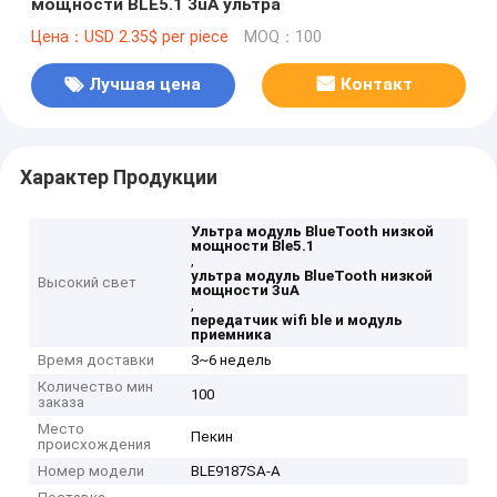
мощности BLE5.1 3uA ультра
Цена：USD 2.35$ per piece
MOQ：100
Лучшая цена
Контакт
Характер Продукции
Ультра модуль BlueTooth низкой
мощности Ble5.1
,
ультра модуль BlueTooth низкой
Высокий свет
мощности 3uA
,
передатчик wifi ble и модуль
приемника
Время доставки
3~6 недель
Количество мин
100
заказа
Место
Пекин
происхождения
Номер модели
BLE9187SA-A