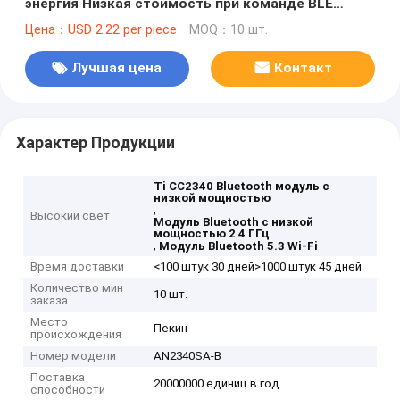
энергия Низкая стоимость при команде BLE
MODULE ZigBee Thread module Ti: CC2340R52E 2
Цена：USD 2.22 per piece
MOQ：10 шт.
4ghz Bluetooth 5.3
Лучшая цена
Контакт
Характер Продукции
Ti CC2340 Bluetooth модуль с
низкой мощностью
,
Высокий свет
Модуль Bluetooth с низкой
мощностью 2 4 ГГц
,
Модуль Bluetooth 5.3 Wi-Fi
Время доставки
<100 штук 30 дней>1000 штук 45 дней
Количество мин
10 шт.
заказа
Место
Пекин
происхождения
Номер модели
AN2340SA-B
Поставка
20000000 единиц в год
способности