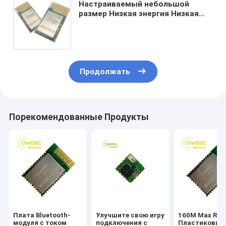
Настраиваемый небольшой
размер Низкая энергия Низкая
стоимость при команде BLE
MODULE ZigBee Thread module Ti:
CC2340R52E 2 4ghz Bluetooth 5.3
Продолжать
Порекомендованные Продукты
Плата Bluetooth-
Улучшите свою игру
160M Max Ran
модуля с током
подключения с
Пластиковый